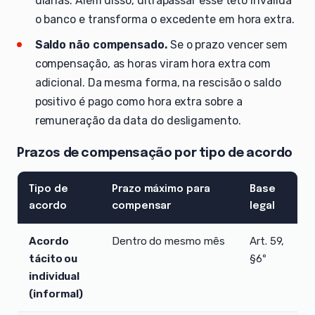
diárias. Além disso, ultrapassar esse teto invalida
o banco e transforma o excedente em hora extra.
Saldo não compensado.
Se o prazo vencer sem
compensação, as horas viram hora extra com
adicional. Da mesma forma, na rescisão o saldo
positivo é pago como hora extra sobre a
remuneração da data do desligamento.
Prazos de compensação por tipo de acordo
Tipo de
Prazo máximo para
Base
acordo
compensar
legal
Acordo
Dentro do mesmo mês
Art. 59,
tácito ou
§6º
individual
(informal)