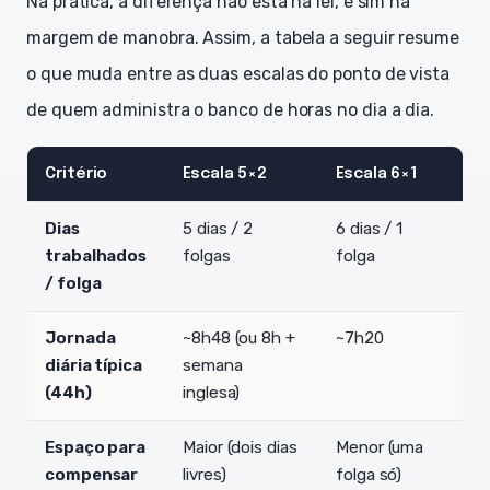
Na prática, a diferença não está na lei, e sim na
margem de manobra. Assim, a tabela a seguir resume
o que muda entre as duas escalas do ponto de vista
de quem administra o banco de horas no dia a dia.
Critério
Escala 5×2
Escala 6×1
Dias
5 dias / 2
6 dias / 1
trabalhados
folgas
folga
/ folga
Jornada
~8h48 (ou 8h +
~7h20
diária típica
semana
(44h)
inglesa)
Espaço para
Maior (dois dias
Menor (uma
compensar
livres)
folga só)