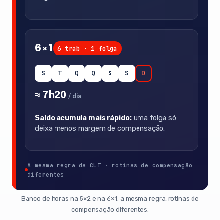
6×1
6 trab · 1 folga
S
T
Q
Q
S
S
D
≈ 7h20
/ dia
Saldo acumula mais rápido:
uma folga só
deixa menos margem de compensação.
A mesma regra da CLT · rotinas de compensação
diferentes
Banco de horas na 5×2 e na 6×1: a mesma regra, rotinas de
compensação diferentes.