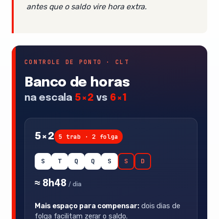
antes que o saldo vire hora extra.
CONTROLE DE PONTO · CLT
Banco de horas
na escala
5×2
vs
6×1
5×2
5 trab · 2 folga
S
T
Q
Q
S
S
D
≈ 8h48
/ dia
Mais espaço para compensar:
dois dias de
folga facilitam zerar o saldo.