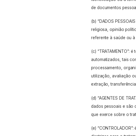
de documentos pessoai
(b) “DADOS PESSOAIS S
religiosa, opinião polít
referente à saúde ou à
(c) “TRATAMENTO”: é to
automatizados, tais co
processamento, organi
utilização, avaliação o
extração, transferênci
(d) “AGENTES DE TRATA
dados pessoais e são
que exerce sobre o tr
(e) “CONTROLADOR”: é a