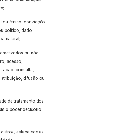
tc;
l ou étnica, convicção
ou político, dado
oa natural;
utomatizados ou não
ro, acesso,
ração, consulta,
istribuição, difusão ou
ade de tratamento dos
m o poder decisório
outros, estabelece as