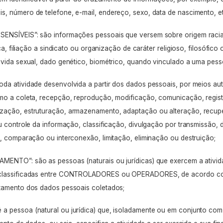
s, número de telefone,
e-mail
, endereço, sexo, data de nascimento,
e
ENSÍVEIS”: são informações pessoais que versem sobre origem racia
ica, filiação a sindicato ou organização de caráter religioso, filosófico 
 vida sexual, dado genético, biométrico, quando vinculado a uma pess
da atividade desenvolvida a partir dos dados pessoais, por meios a
mo a coleta, recepção, reprodução, modificação, comunicação, regist
zação, estruturação, armazenamento, adaptação ou alteração, recupe
u controle da informação, classificação, divulgação por transmissão, d
a, comparação ou interconexão, limitação, eliminação ou destruição;
MENTO”: são as pessoas (naturais ou jurídicas) que exercem a ativid
 classificadas entre CONTROLADORES ou OPERADORES, de acordo co
atamento dos dados pessoais coletados;
 pessoa (natural ou jurídica) que, isoladamente ou em conjunto com 