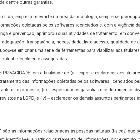
de dentre outras garantias.
 Ltda, empresa relevante na área da tecnologia, sempre se preocup
formações coletadas pelos
softwares
licenciados e, com a vigência 
ança
e
prevenção
; aprimorou suas atividades de tratamento, em conv
,
adequação
,
transparência
,
necessidade
,
livre acesso, qualidade de
pou-se em criar uma série de ferramentas para viabilizar aos titulare
ntratual e legalmente asseguradas.
E PRIVACIDADE tem a finalidade de
(i) –
expor e esclarecer aos titular
 tratamento das informações coletadas pelos
softwares
licenciados pe
rante este processo;
(iii) –
especificar as garantias e as ferramentas di
previstos na LGPD; e
(iv) –
esclarecer os demais assuntos pertinentes à
são as informações relacionadas às pessoas naturais (físicas) que p
nem identificável a partir do cruzamento de informações, por exemplo