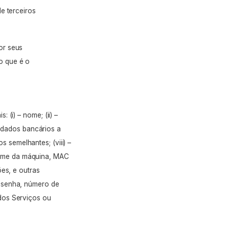
e terceiros
or seus
o que é o
is:
(i) –
nome;
(ii) –
–
dados bancários a
os semelhantes;
(viii) –
ome da máquina,
MAC
ões, e outras
 senha, número de
dos Serviços ou