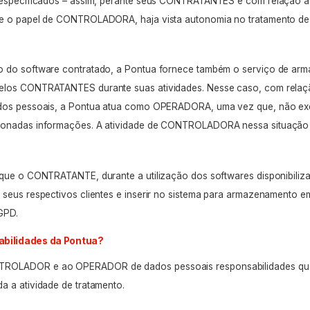
e especificados – assim, perante seus CONTRATANTES e com relação 
ce o papel de CONTROLADORA, haja vista autonomia no tratamento de 
do do
software
contratado, a Pontua fornece também o serviço de a
elos CONTRATANTES durante suas atividades. Nesse caso, com relaç
ados pessoais, a Pontua atua como OPERADORA, uma vez que, não ex
ionadas informações. A atividade de CONTROLADORA nessa situação é
e que o CONTRATANTE, durante a utilização dos
softwares
disponibili
 seus respectivos clientes e inserir no sistema para armazenamento e
LGPD.
abilidades da Pontua?
ROLADOR e ao OPERADOR de dados pessoais responsabilidades que
a a atividade de tratamento.