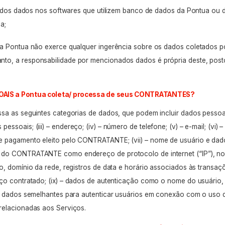
a dos dados nos
softwares
que utilizem banco de dados da Pontua ou d
a;
 a Pontua não exerce qualquer ingerência sobre os dados coletados p
o, a responsabilidade por mencionados dados é própria deste, post
OAIS a Pontua coleta/ processa de seus CONTRATANTES?
sa as seguintes categorias de dados, que podem incluir dados pessoa
 pessoais;
(iii) –
endereço;
(iv) –
número de telefone;
(v) – e-mail
;
(vi) 
e pagamento eleito pelo CONTRATANTE;
(vii) –
nome de usuário e dad
 do CONTRATANTE como endereço de protocolo de internet (“IP”), n
o, domínio da rede, registros de data e horário associados às transaç
iço contratado;
(ix) –
dados de autenticação como o nome do usuário,
 e dados semelhantes para autenticar usuários em conexão com o uso 
relacionadas aos Serviços.