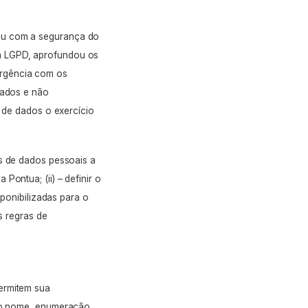
ou com a segurança do
da LGPD, aprofundou os
ergência com os
 dados
e
não
s de dados o exercício
es de dados pessoais a
la Pontua;
(ii) –
definir o
sponibilizadas para o
s regras de
ermitem sua
, o nome, enumeração