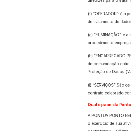
diretrizes para o trata
(f) “OPERADOR”: é a pe
de tratamento de dado
(g) “ELIMINAÇÃO”: é a
procedimento emprega
(h) “ENCARREGADO PE
de comunicação entr
Proteção de Dados (“A
(i) “SERVIÇOS” São o
contrato celebrado c
Qual o papel da Po
A PONTUA PONTO REMO
o exercício de sua ati