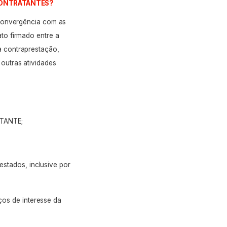
 CONTRATANTES?
 convergência com as
to firmado entre a
a contraprestação,
outras atividades
RATANTE;
estados, inclusive por
ços de interesse da