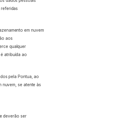
aos dados pessoais
referidas
rmazenamento em nuvem
ão aos
erce qualquer
 atribuída ao
zados pela Pontua, ao
m nuvem, se atente às
 deverão ser