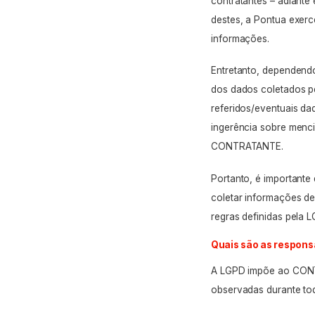
contratantes – adiant
destes, a Pontua exer
informações.
Entretanto, dependen
dos dados coletados p
referidos/eventuais d
ingerência sobre menc
CONTRATANTE.
Portanto, é important
coletar informações de
regras definidas pela 
Quais são as respons
A LGPD impõe ao CONT
observadas durante tod