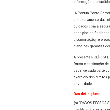
informação, portabilida
A Pontua Ponto Remoto
armazenamento das in
cuidados com a
segur
princípios da
finalidade
discriminação;
e preocu
pleno das garantias co
A presente POLÍTICA D
forma e destinação de
papel de cada parte du
exercício dos direitos 
privacidade.
Das definições:
(a) “DADOS PESSOAIS”: 
identificação ou a tor