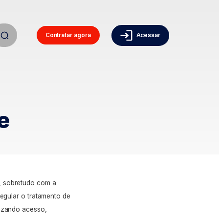
Contratar agora
Acessar
e
, sobretudo com a
regular o tratamento de
lizando acesso,