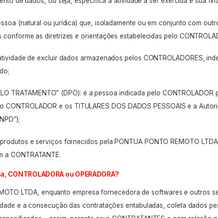
mento de dados, ou seja, especifica a atividade a ser exercida e sua fin
ssoa (natural ou jurídica) que, isoladamente ou em conjunto com outro
s conforme as diretrizes e orientações estabelecidas pelo CONTROL
 atividade de excluir dados armazenados pelos CONTROLADORES, in
do;
LO TRATAMENTO” (DPO): é a pessoa indicada pelo CONTROLADOR pa
e o CONTROLADOR e os TITULARES DOS DADOS PESSOAIS e a Autorid
NPD”);
s produtos e serviços fornecidos pela PONTUA PONTO REMOTO LTDA.
om a CONTRATANTE.
ntua, CONTROLADORA ou OPERADORA?
TO LTDA, enquanto empresa fornecedora de
softwares
e outros se
vidade e a consecução das contratações entabuladas, coleta dados pe