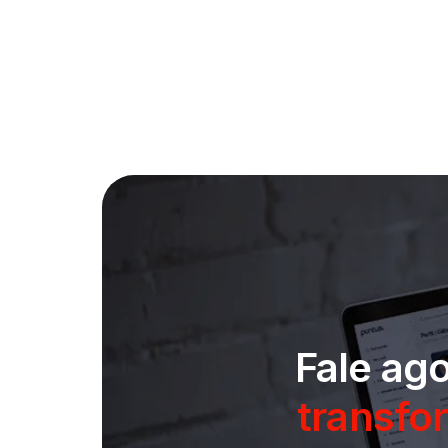
Fale ag
transfo