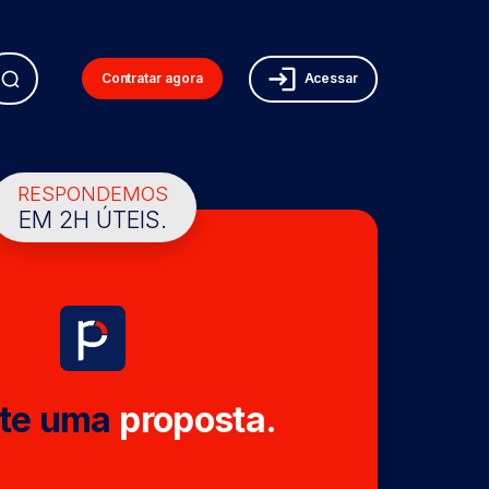
Contratar agora
Acessar
RESPONDEMOS
EM 2H ÚTEIS.
ite uma
proposta.