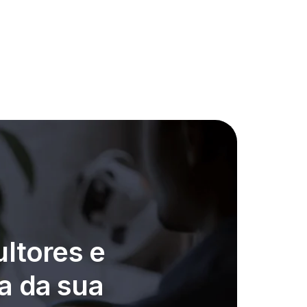
ltores e
a da sua