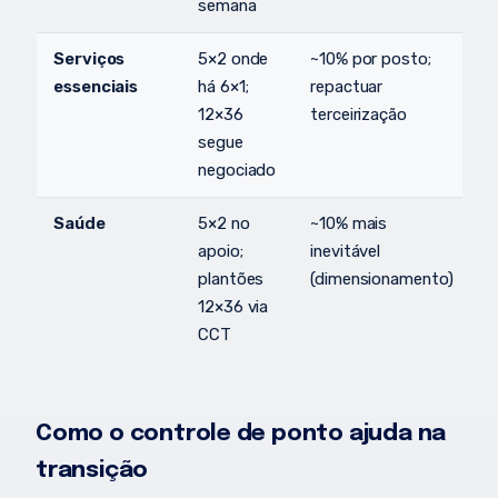
semana
h
Serviços
5×2 onde
~10% por posto;
E
essenciais
há 6×1;
repactuar
1
12×36
terceirização
a
segue
d
negociado
c
Saúde
5×2 no
~10% mais
P
apoio;
inevitável
j
plantões
(dimensionamento)
c
12×36 via
CCT
Como o controle de ponto ajuda na
transição