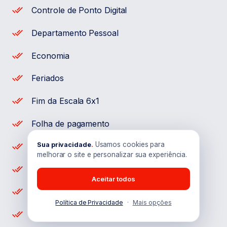
Controle de Ponto Digital
Departamento Pessoal
Economia
Feriados
Fim da Escala 6x1
Folha de pagamento
Usamos cookies para
Sua privacidade
.
Funcionários
melhorar o site e personalizar sua experiência.
Gestão de Empresas
Aceitar todos
Gestão de Pessoas
Política de Privacidade
·
Mais opções
horas extras