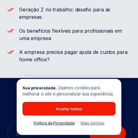
Geração Z no trabalho: desafio para as
empresas
Os benefícios flexíveis para profissionais em
uma empresa
A empresa precisa pagar ajuda de custos para
home office?
Usamos cookies para
Sua privacidade
.
melhorar o site e personalizar sua experiência.
Quer ficar por dentro das
novidades do
Pontua News?
Aceitar todos
Política de Privacidade
·
Mais opções
Inscreva-se