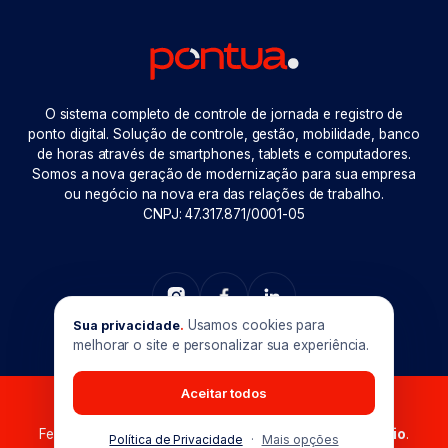
O sistema completo de controle de jornada e registro de
ponto digital. Solução de controle, gestão, mobilidade, banco
de horas através de smartphones, tablets e computadores.
Somos a nova geração de modernização para sua empresa
ou negócio na nova era das relações de trabalho.
CNPJ: 47.317.871/0001-05
Usamos cookies para
Sua privacidade
.
melhorar o site e personalizar sua experiência.
Aceitar todos
Pontua © 2026. Todos os direitos reservados.
Feito com muito
em Goiânia-GO. Produzido por
Maxio
.
Política de Privacidade
·
Mais opções