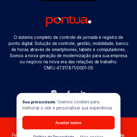
O sistema completo de controle de jornada e registro de
ponto digital. Solução de controle, gestão, mobilidade, banco
de horas através de smartphones, tablets e computadores.
Somos a nova geração de modernização para sua empresa
ou negócio na nova era das relações de trabalho.
CNPJ: 47.317.871/0001-05
Usamos cookies para
Sua privacidade
.
melhorar o site e personalizar sua experiência.
Aceitar todos
Pontua © 2026. Todos os direitos reservados.
Feito com muito
em Goiânia-GO. Produzido por
Maxio
.
Política de Privacidade
·
Mais opções