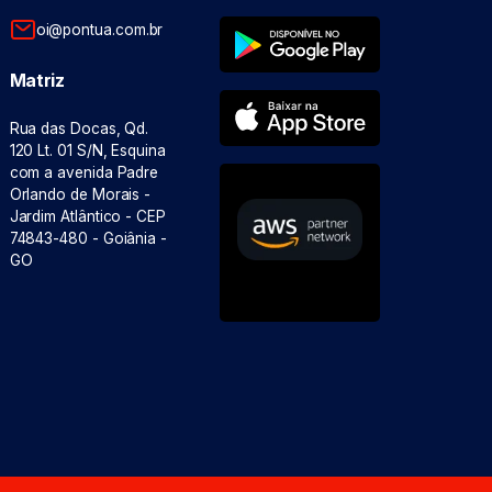
oi@pontua.com.br
Matriz
Rua das Docas, Qd.
120 Lt. 01 S/N, Esquina
com a avenida Padre
Orlando de Morais -
Jardim Atlântico - CEP
74843-480 - Goiânia -
GO