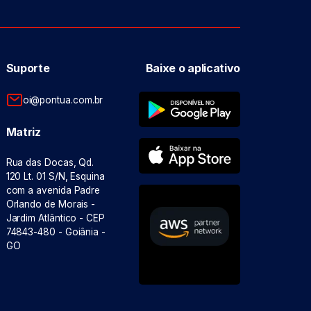
Suporte
Baixe o aplicativo
oi@pontua.com.br
Matriz
Rua das Docas, Qd.
120 Lt. 01 S/N, Esquina
com a avenida Padre
Orlando de Morais -
Jardim Atlântico - CEP
74843-480 - Goiânia -
GO