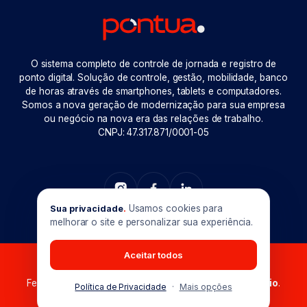
O sistema completo de controle de jornada e registro de
ponto digital. Solução de controle, gestão, mobilidade, banco
de horas através de smartphones, tablets e computadores.
Somos a nova geração de modernização para sua empresa
ou negócio na nova era das relações de trabalho.
CNPJ: 47.317.871/0001-05
Usamos cookies para
Sua privacidade
.
melhorar o site e personalizar sua experiência.
Aceitar todos
Pontua © 2026. Todos os direitos reservados.
Feito com muito
em Goiânia-GO. Produzido por
Maxio
.
Política de Privacidade
·
Mais opções
Preferências de cookies