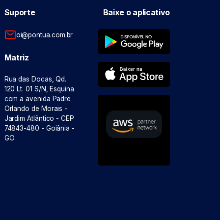
Suporte
Baixe o aplicativo
oi@pontua.com.br
Matriz
Rua das Docas, Qd.
120 Lt. 01 S/N, Esquina
com a avenida Padre
Orlando de Morais -
Jardim Atlântico - CEP
74843-480 - Goiânia -
GO