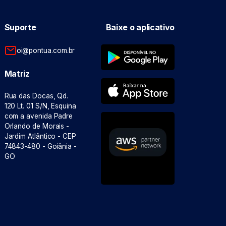
Suporte
Baixe o aplicativo
oi@pontua.com.br
Matriz
Rua das Docas, Qd.
120 Lt. 01 S/N, Esquina
com a avenida Padre
Orlando de Morais -
Jardim Atlântico - CEP
74843-480 - Goiânia -
GO