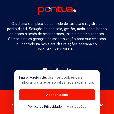
O sistema completo de controle de jornada e registro de
ponto digital. Solução de controle, gestão, mobilidade, banco
de horas através de smartphones, tablets e computadores.
Somos a nova geração de modernização para sua empresa
ou negócio na nova era das relações de trabalho.
CNPJ: 47.317.871/0001-05
Usamos cookies para
Sua privacidade
.
melhorar o site e personalizar sua experiência.
Aceitar todos
Pontua © 2026. Todos os direitos reservados.
Feito com muito
em Goiânia-GO. Produzido por
Maxio
.
Política de Privacidade
·
Mais opções
Preferências de cookies