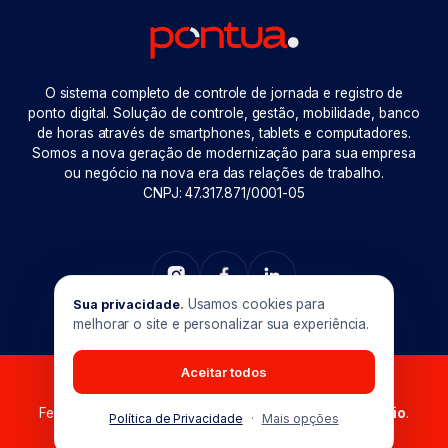
O sistema completo de controle de jornada e registro de
ponto digital. Solução de controle, gestão, mobilidade, banco
de horas através de smartphones, tablets e computadores.
Somos a nova geração de modernização para sua empresa
ou negócio na nova era das relações de trabalho.
CNPJ: 47.317.871/0001-05
Usamos cookies para
Sua privacidade
.
melhorar o site e personalizar sua experiência.
Aceitar todos
Pontua © 2026. Todos os direitos reservados.
Feito com muito
em Goiânia-GO. Produzido por
Maxio
.
Política de Privacidade
·
Mais opções
Preferências de cookies