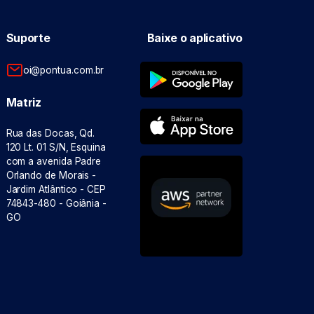
Suporte
Baixe o aplicativo
oi@pontua.com.br
Matriz
Rua das Docas, Qd.
120 Lt. 01 S/N, Esquina
com a avenida Padre
Orlando de Morais -
Jardim Atlântico - CEP
74843-480 - Goiânia -
GO