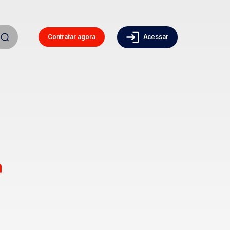
Contratar agora
Acessar
ª