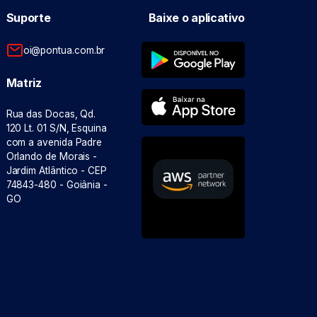
Suporte
Baixe o aplicativo
oi@pontua.com.br
Matriz
Rua das Docas, Qd.
120 Lt. 01 S/N, Esquina
com a avenida Padre
Orlando de Morais -
Jardim Atlântico - CEP
74843-480 - Goiânia -
GO