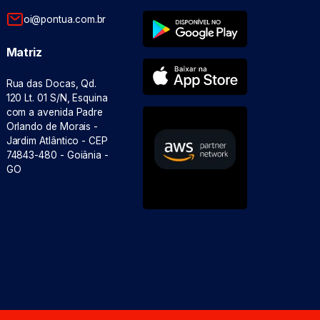
oi@pontua.com.br
Matriz
Rua das Docas, Qd.
120 Lt. 01 S/N, Esquina
com a avenida Padre
Orlando de Morais -
Jardim Atlântico - CEP
74843-480 - Goiânia -
GO