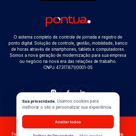
O sistema completo de controle de jornada e registro de
ponto digital. Solução de controle, gestão, mobilidade, banco
de horas através de smartphones, tablets e computadores.
Somos a nova geração de modernização para sua empresa
ou negócio na nova era das relações de trabalho.
CNPJ: 47.317.871/0001-05
Usamos cookies para
Sua privacidade
.
melhorar o site e personalizar sua experiência.
Aceitar todos
Pontua © 2026. Todos os direitos reservados.
Feito com muito
em Goiânia-GO. Produzido por
Maxio
.
Política de Privacidade
·
Mais opções